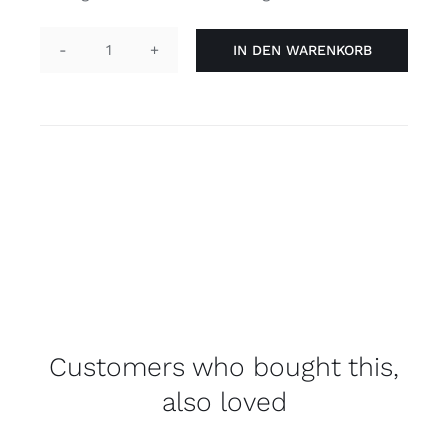
IN DEN WARENKORB
Pin
rund
-
much
gayer
Menge
Customers who bought this,
also loved