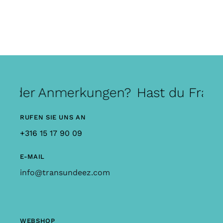
n oder Anmerkungen?
Hast du Frage
RUFEN SIE UNS AN
+316 15 17 90 09
E-MAIL
info@transundeez.com
WEBSHOP