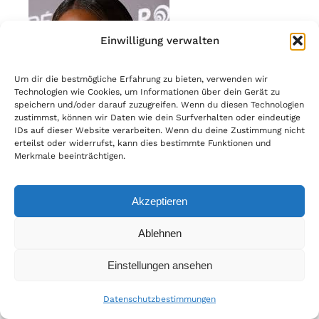
Einwilligung verwalten
Um dir die bestmögliche Erfahrung zu bieten, verwenden wir
Technologien wie Cookies, um Informationen über dein Gerät zu
speichern und/oder darauf zuzugreifen. Wenn du diesen Technologien
zustimmst, können wir Daten wie dein Surfverhalten oder eindeutige
IDs auf dieser Website verarbeiten. Wenn du deine Zustimmung nicht
erteilst oder widerrufst, kann dies bestimmte Funktionen und
Merkmale beeinträchtigen.
Laverne Cox
:
Eine US-amerikanische
Schauspielerin und Aktivistin, bekannt durch
Akzeptieren
ihre Rolle in Orange Is the New Black.
Ablehnen
Sie war die erste offen trans Person, die für
einen Emmy Award nominiert wurde, und ist
Einstellungen ansehen
eine engagierte Verfechterin der Rechte von
trans Personen.
Datenschutzbestimmungen