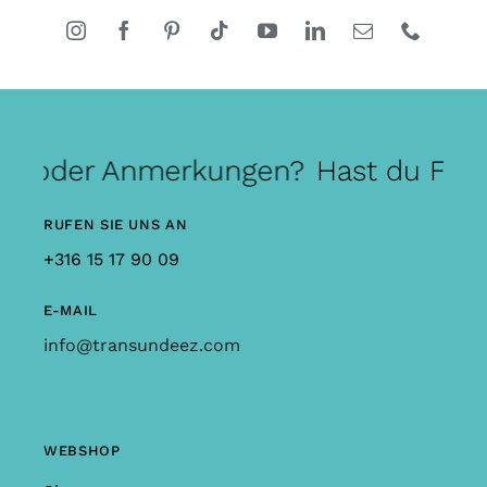
en oder Anmerkungen?
Hast du Fra
RUFEN SIE UNS AN
+316 15 17 90 09
E-MAIL
info@transundeez.com
WEBSHOP