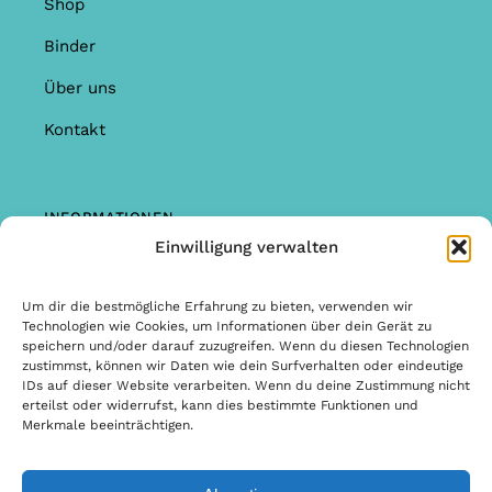
Shop
Binder
Über uns
Kontakt
INFORMATIONEN
Einwilligung verwalten
Shop
Garantie & Reklamationen
Um dir die bestmögliche Erfahrung zu bieten, verwenden wir
Technologien wie Cookies, um Informationen über dein Gerät zu
Allgemeine Bedingungen & Konditionen
speichern und/oder darauf zuzugreifen. Wenn du diesen Technologien
zustimmst, können wir Daten wie dein Surfverhalten oder eindeutige
Allgemeine Bedingungen & Konditionen
IDs auf dieser Website verarbeiten. Wenn du deine Zustimmung nicht
erteilst oder widerrufst, kann dies bestimmte Funktionen und
Datenschutzbestimmungen
Merkmale beeinträchtigen.