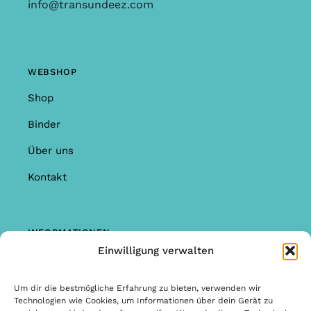
info@transundeez.com
WEBSHOP
Shop
Binder
Über uns
Kontakt
INFORMATIONEN
Einwilligung verwalten
Shop
Garantie & Reklamationen
Um dir die bestmögliche Erfahrung zu bieten, verwenden wir
Technologien wie Cookies, um Informationen über dein Gerät zu