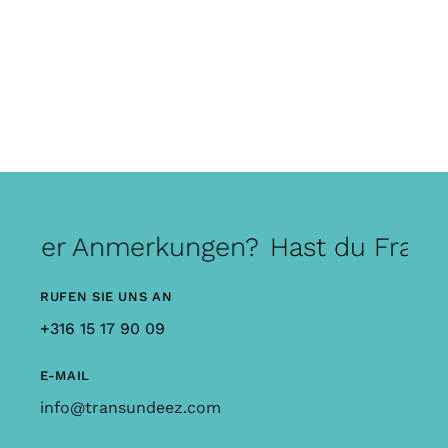
 oder Anmerkungen?
Hast du Frage
RUFEN SIE UNS AN
+316 15 17 90 09
E-MAIL
info@transundeez.com