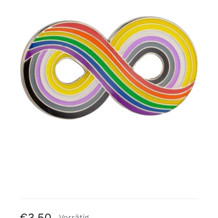
Kostenlose Binder
Review Levi
€
3,50
Vorrätig