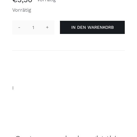
Vorrätig
IN DEN WARENKORB
Stift
Unendlichkeit
Regenbogen
'Nichtbinär'
Menge
I