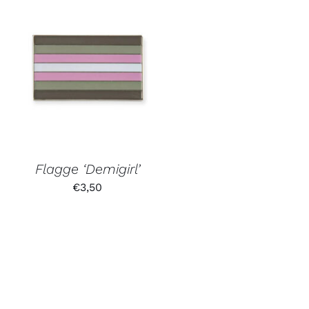
Flagge ‘Demigirl’
€
3,50