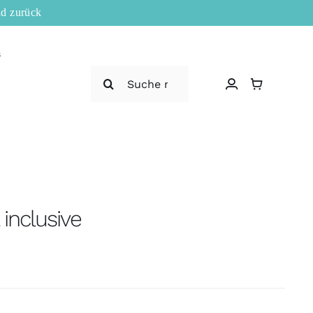
ld zurück
s
Suche
nach:
 inclusive