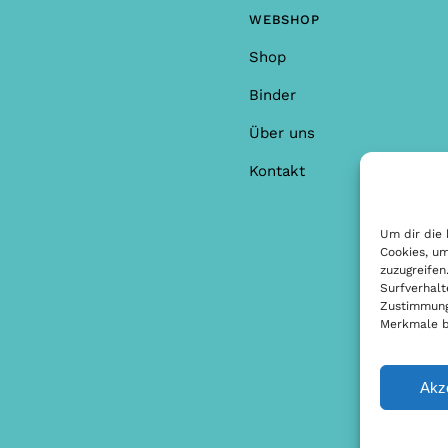
en oder Anmerkungen?
WEBSHOP
Shop
Binder
Über uns
Kontakt
Um dir die 
Cookies, um
zuzugreifen
Surfverhalt
Zustimmung 
Merkmale b
Akz