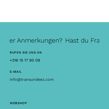
 oder Anmerkungen?
Hast du Frage
RUFEN SIE UNS AN
+316 15 17 90 09
E-MAIL
info@transundeez.com
WEBSHOP