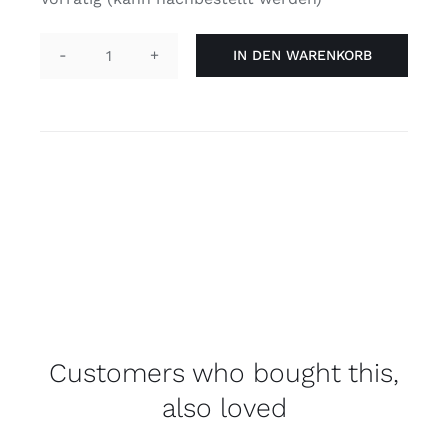
IN DEN WARENKORB
Pin
-
proud
dad
Menge
Customers who bought this,
also loved