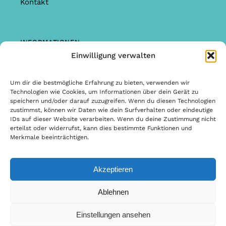
Kontakt
INFORMATIONEN
Einwilligung verwalten
Shop
Garantie & Reklamationen
Um dir die bestmögliche Erfahrung zu bieten, verwenden wir
Technologien wie Cookies, um Informationen über dein Gerät zu
Allgemeine Bedingungen & Konditionen
speichern und/oder darauf zuzugreifen. Wenn du diesen Technologien
zustimmst, können wir Daten wie dein Surfverhalten oder eindeutige
Allgemeine Bedingungen & Konditionen
IDs auf dieser Website verarbeiten. Wenn du deine Zustimmung nicht
erteilst oder widerrufst, kann dies bestimmte Funktionen und
Datenschutzbestimmungen
Merkmale beeinträchtigen.
Akzeptieren
© Copyright 2022 | Design & Entwicklung von Internetbureau
Ablehnen
Scriptex
Einstellungen ansehen