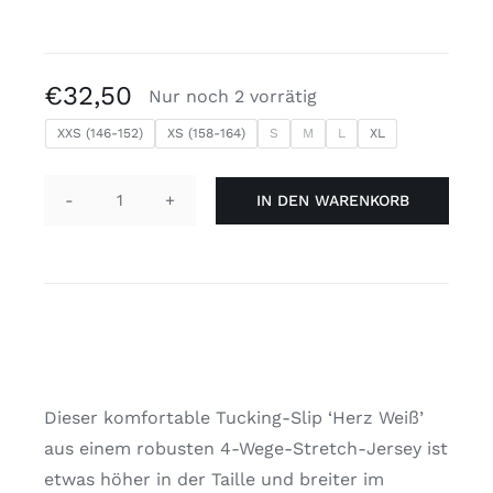
€
32,50
Nur noch 2 vorrätig
XXS (146-152)
XS (158-164)
S
M
L
XL
IN DEN WARENKORB
Tucking-
Slip
'Herz
Weiß'
Menge
Dieser komfortable Tucking-Slip ‘Herz Weiß’
aus einem robusten 4-Wege-Stretch-Jersey ist
etwas höher in der Taille und breiter im