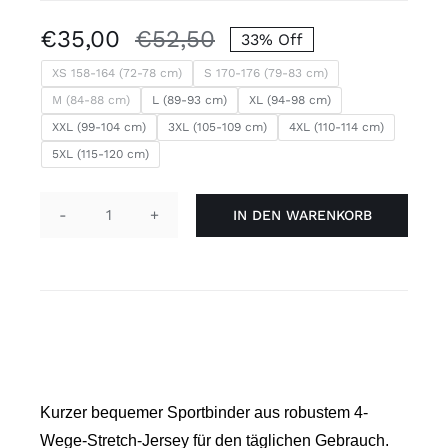
€
35,00
€
52,50
33% Off
Ursprünglicher
Aktueller
Preis
Preis
XS 158-164 (72-78 cm)
S 170-176 (79-83 cm)
M (84-88 cm)
L (89-93 cm)
XL (94-98 cm)
war:
ist:
XXL (99-104 cm)
3XL (105-109 cm)
4XL (110-114 cm)
€52,50
€35,00.
5XL (115-120 cm)
IN DEN WARENKORB
Sportbinder
kurz,
weiß
Menge
Kurzer bequemer Sportbinder aus robustem 4-
Wege-Stretch-Jersey für den täglichen Gebrauch.