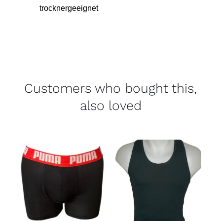
trocknergeeignet
Customers who bought this,
also loved
Bewertet
mit
5.00
von 5