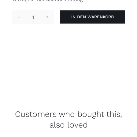
IN DEN WARENKORB
Pin
rund
-
she/they
Katze
Menge
Customers who bought this,
also loved