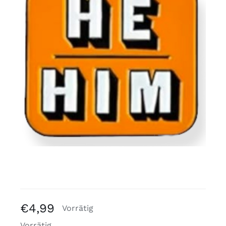
Kostenlose Binder
Review Levi
€
4,99
Vorrätig
Vorrätig