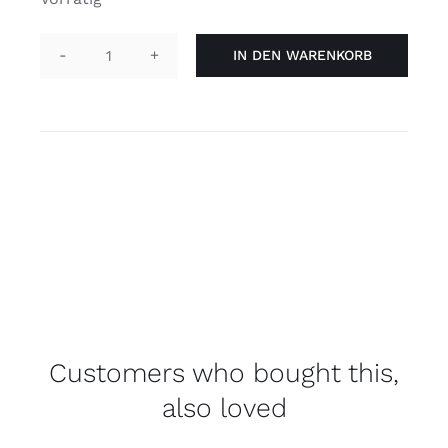
IN DEN WARENKORB
Anstecknadel
“Er/ihn”
gelb
Menge
Customers who bought this,
also loved