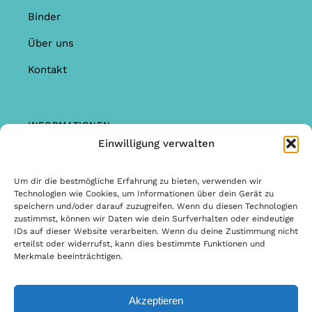
Binder
Über uns
Kontakt
INFORMATIONEN
Einwilligung verwalten
Shop
Garantie & Reklamationen
Um dir die bestmögliche Erfahrung zu bieten, verwenden wir
Technologien wie Cookies, um Informationen über dein Gerät zu
Allgemeine Bedingungen & Konditionen
speichern und/oder darauf zuzugreifen. Wenn du diesen Technologien
zustimmst, können wir Daten wie dein Surfverhalten oder eindeutige
Allgemeine Bedingungen & Konditionen
IDs auf dieser Website verarbeiten. Wenn du deine Zustimmung nicht
erteilst oder widerrufst, kann dies bestimmte Funktionen und
Datenschutzbestimmungen
Merkmale beeinträchtigen.
Akzeptieren