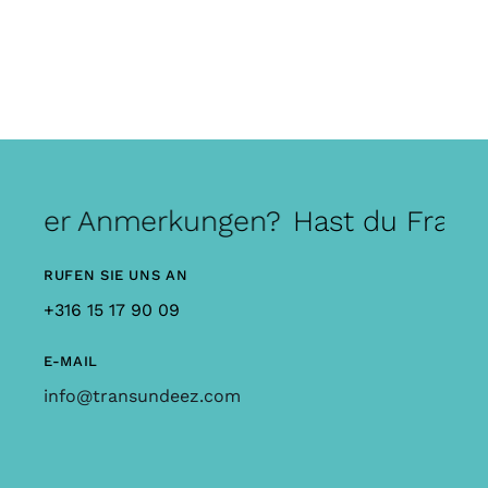
 oder Anmerkungen?
Hast du Frage
RUFEN SIE UNS AN
+316 15 17 90 09
E-MAIL
info@transundeez.com