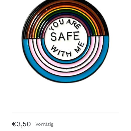
Kostenlose Binder
Review Levi
€
3,50
Vorrätig