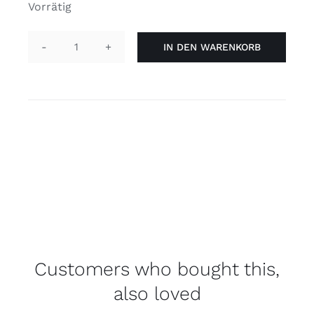
Vorrätig
IN DEN WARENKORB
Pin
Rund
Trans
You're
safe
with
me
Menge
Customers who bought this,
also loved