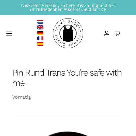
Zum
Diskreter Versand, sichere Bezahlung und bei
Unzufriedenheit = sofort Geld zurück
Inhalt
springen
Toggle
Navigation
Startseite
Pin Rund Trans You’re safe with
Verkaufsstellen
me
Shop
Vorrätig
Information
Blogs