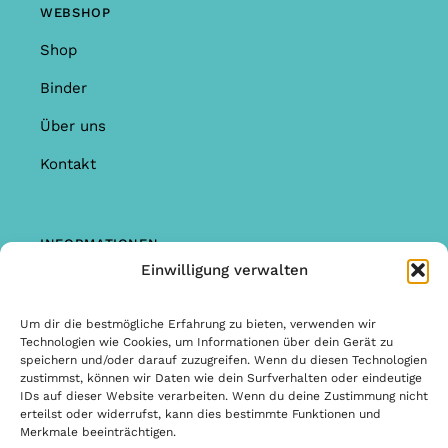
WEBSHOP
Shop
Binder
Über uns
Kontakt
INFORMATIONEN
Einwilligung verwalten
Shop
Garantie & Reklamationen
Um dir die bestmögliche Erfahrung zu bieten, verwenden wir
Technologien wie Cookies, um Informationen über dein Gerät zu
Allgemeine Bedingungen & Konditionen
speichern und/oder darauf zuzugreifen. Wenn du diesen Technologien
zustimmst, können wir Daten wie dein Surfverhalten oder eindeutige
Allgemeine Bedingungen & Konditionen
IDs auf dieser Website verarbeiten. Wenn du deine Zustimmung nicht
erteilst oder widerrufst, kann dies bestimmte Funktionen und
Datenschutzbestimmungen
Merkmale beeinträchtigen.