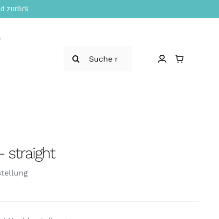
ld zurück
s
Suche
nach:
 straight
tellung