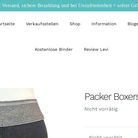
r Versand, sichere Bezahlung und bei Unzufriedenheit = sofort Ge
artseite
Verkaufsstellen
Shop
Information
Blog
Kostenlose Binder
Review Levi
Packer Boxers
Nicht vorrätig
Nicht vorrätig