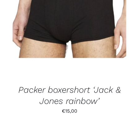
Bewertet
mit
5.00
von 5
Packer boxershort ‘Jack &
Jones rainbow’
€
15,00