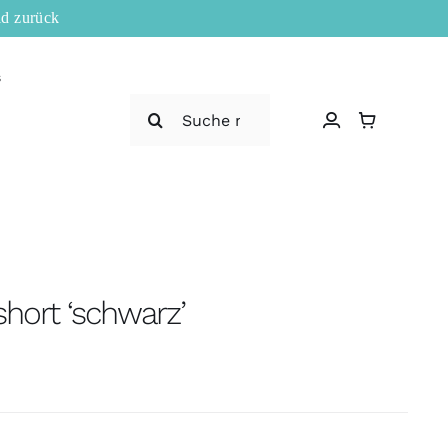
ld zurück
s
Suche
nach:
hort ‘schwarz’