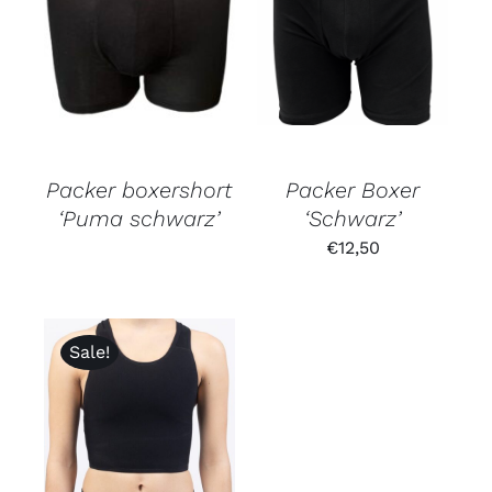
Packer boxershort
Packer Boxer
‘Puma schwarz’
‘Schwarz’
€
12,50
Sale!
Bewertet
mit
3.00
von 5