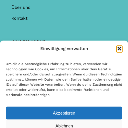
Über uns
Kontakt
INFORMATIONEN
Einwilligung verwalten
Shop
Garantie & Reklamationen
Um dir die bestmögliche Erfahrung zu bieten, verwenden wir
Technologien wie Cookies, um Informationen über dein Gerät zu
Allgemeine Bedingungen & Konditionen
speichern und/oder darauf zuzugreifen. Wenn du diesen Technologien
zustimmst, können wir Daten wie dein Surfverhalten oder eindeutige
Allgemeine Bedingungen & Konditionen
IDs auf dieser Website verarbeiten. Wenn du deine Zustimmung nicht
erteilst oder widerrufst, kann dies bestimmte Funktionen und
Datenschutzbestimmungen
Merkmale beeinträchtigen.
Akzeptieren
© Copyright 2026 | Design & Entwicklung von Internetbureau
Ablehnen
Scriptex