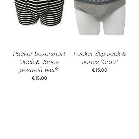
Bewertet
mit
4.00
von 5
Packer boxershort
Packer Slip Jack &
‘Jack & Jones
Jones ‘Grau’
gestreift weiß’
€
15,00
€
15,00