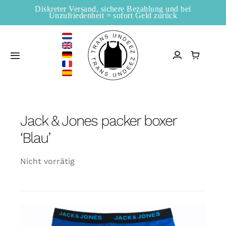
Zum
Diskreter Versand, sichere Bezahlung und bei
Unzufriedenheit = sofort Geld zurück
Inhalt
springen
Toggle
Navigation
Startseite
Jack & Jones packer boxer
Verkaufsstellen
‘Blau’
Shop
Nicht vorrätig
Information
Blogs