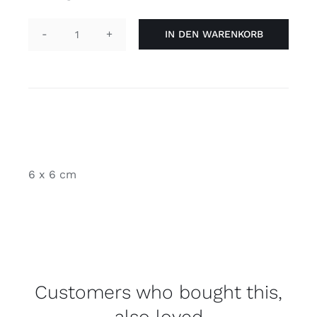
IN DEN WARENKORB
Tasche
-
Regenbogen
Menge
6 x 6 cm
Customers who bought this,
also loved