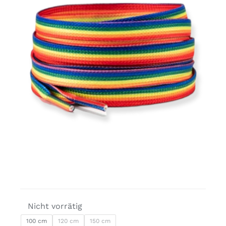
Kostenlose Binder
Review Levi
Nicht vorrätig
100 cm
120 cm
150 cm