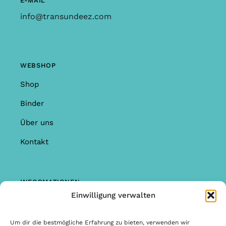
E-MAIL
info@transundeez.com
WEBSHOP
Shop
Binder
Über uns
Kontakt
INFORMATIONEN
Einwilligung verwalten
Shop
Garantie & Reklamationen
Um dir die bestmögliche Erfahrung zu bieten, verwenden wir