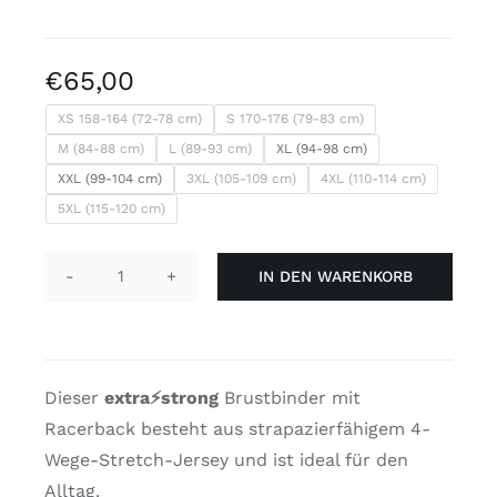
€
65,00
XS 158-164 (72-78 cm)
S 170-176 (79-83 cm)
M (84-88 cm)
L (89-93 cm)
XL (94-98 cm)
XXL (99-104 cm)
3XL (105-109 cm)
4XL (110-114 cm)
5XL (115-120 cm)
IN DEN WARENKORB
Langer
Brustbinder
in
Marineblau
Dieser
extra
⚡strong
Brustbinder mit
–
Racerback besteht aus strapazierfähigem 4-
Racerback
Wege-Stretch-Jersey und ist ideal für den
Menge
Alltag.