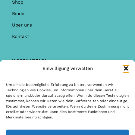
Shop
Binder
Über uns
Kontakt
INFORMATIONEN
Einwilligung verwalten
Shop
Garantie & Reklamationen
Um dir die bestmögliche Erfahrung zu bieten, verwenden wir
Technologien wie Cookies, um Informationen über dein Gerät zu
Allgemeine Bedingungen & Konditionen
speichern und/oder darauf zuzugreifen. Wenn du diesen Technologien
zustimmst, können wir Daten wie dein Surfverhalten oder eindeutige
Allgemeine Bedingungen & Konditionen
IDs auf dieser Website verarbeiten. Wenn du deine Zustimmung nicht
erteilst oder widerrufst, kann dies bestimmte Funktionen und
Datenschutzbestimmungen
Merkmale beeinträchtigen.