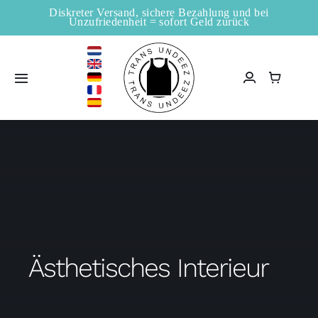
Zum
Diskreter Versand, sichere Bezahlung und bei
Unzufriedenheit = sofort Geld zurück
Inhalt
springen
Toggle
Navigation
Startseite
Verkaufsstellen
Shop
Information
Ästhetisches Interieur
Blogs