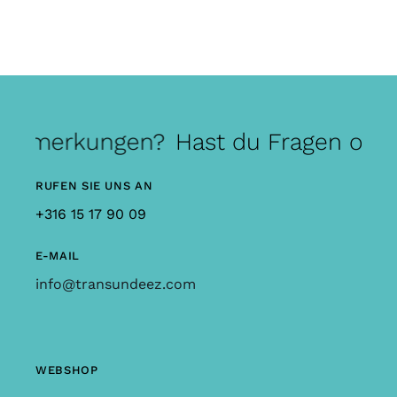
Anmerkungen?
Hast du Fragen oder 
RUFEN SIE UNS AN
+316 15 17 90 09
E-MAIL
info@transundeez.com
WEBSHOP