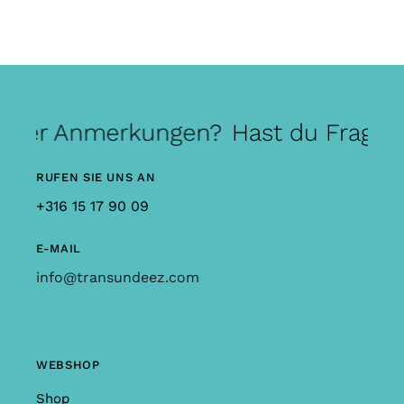
 oder Anmerkungen?
Hast du Frage
RUFEN SIE UNS AN
+316 15 17 90 09
E-MAIL
info@transundeez.com
WEBSHOP
Shop