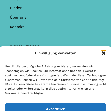
Binder
Über uns
Kontakt
INFORMATIONEN
Einwilligung verwalten
Shop
Garantie & Reklamationen
Um dir die bestmögliche Erfahrung zu bieten, verwenden wir
Technologien wie Cookies, um Informationen über dein Gerät zu
Allgemeine Bedingungen & Konditionen
speichern und/oder darauf zuzugreifen. Wenn du diesen Technologien
zustimmst, können wir Daten wie dein Surfverhalten oder eindeutige
Allgemeine Bedingungen & Konditionen
IDs auf dieser Website verarbeiten. Wenn du deine Zustimmung nicht
erteilst oder widerrufst, kann dies bestimmte Funktionen und
Datenschutzbestimmungen
Merkmale beeinträchtigen.
Akzeptieren