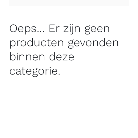
Kostenlose Binder
Oeps… Er zijn geen
Review Levi
producten gevonden
binnen deze
categorie.