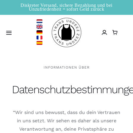
Zum
Diskreter Versand, sichere Bezahlung und bei
Unzufriedenheit = sofort Geld zurück
Inhalt
springen
Toggle
Navigation
Startseite
INFORMATIONEN ÜBER
Verkaufsstellen
Datenschutzbestimmung
Shop
Information
“Wir sind uns bewusst, dass du dein Vertrauen
in uns setzt. Wir sehen es daher als unsere
Blogs
Verantwortung an, deine Privatsphäre zu