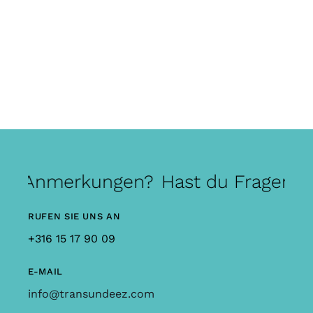
er Anmerkungen?
Hast du Fragen od
RUFEN SIE UNS AN
+316 15 17 90 09
E-MAIL
info@transundeez.com