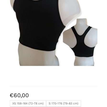
Kostenlose Binder
Review Levi
€
60,00
XS 158-164 (72-78 cm)
S 170-176 (79-83 cm)