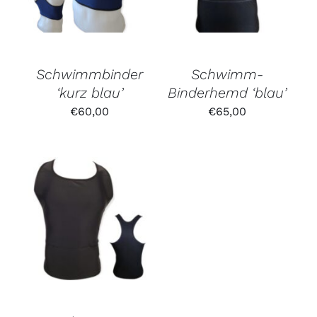
mit
3.67
von 5
Schwimmbinder
Schwimm-
‘kurz blau’
Binderhemd ‘blau’
€
60,00
€
65,00
Bewertet
mit
5.00
von 5