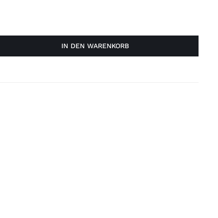
IN DEN WARENKORB