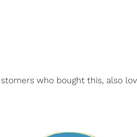
stomers who bought this, also lo