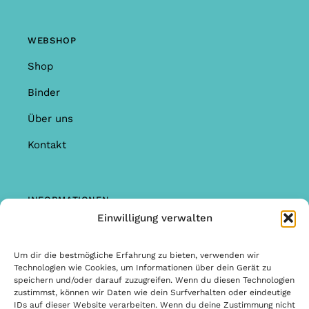
WEBSHOP
Shop
Binder
Über uns
Kontakt
INFORMATIONEN
Einwilligung verwalten
Shop
Garantie & Reklamationen
Um dir die bestmögliche Erfahrung zu bieten, verwenden wir
Technologien wie Cookies, um Informationen über dein Gerät zu
Allgemeine Bedingungen & Konditionen
speichern und/oder darauf zuzugreifen. Wenn du diesen Technologien
zustimmst, können wir Daten wie dein Surfverhalten oder eindeutige
Allgemeine Bedingungen & Konditionen
IDs auf dieser Website verarbeiten. Wenn du deine Zustimmung nicht