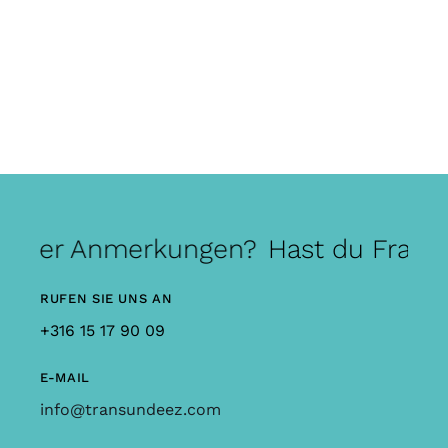
 oder Anmerkungen?
Hast du Frage
RUFEN SIE UNS AN
+316 15 17 90 09
E-MAIL
info@transundeez.com