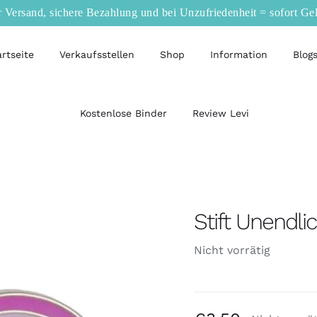
r Versand, sichere Bezahlung und bei Unzufriedenheit = sofort Ge
artseite
Verkaufsstellen
Shop
Information
Blog
Kostenlose Binder
Review Levi
Stift Unendlic
Nicht vorrätig