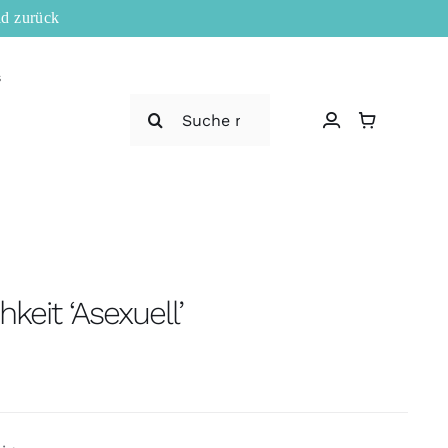
ld zurück
s
Suche
nach:
hkeit ‘Asexuell’