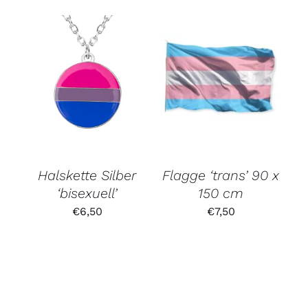
Halskette Silber
Flagge ‘trans’ 90 x
‘bisexuell’
150 cm
€
6,50
€
7,50