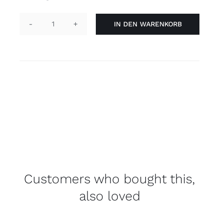
IN DEN WARENKORB
Halskette
Tag
'Demi
boy'
Menge
Customers who bought this,
also loved