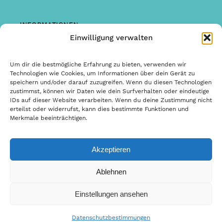
INFORMATIONEN
Einwilligung verwalten
Shop
Garantie & Reklamationen
Um dir die bestmögliche Erfahrung zu bieten, verwenden wir
Technologien wie Cookies, um Informationen über dein Gerät zu
Allgemeine Bedingungen & Konditionen
speichern und/oder darauf zuzugreifen. Wenn du diesen Technologien
zustimmst, können wir Daten wie dein Surfverhalten oder eindeutige
Allgemeine Bedingungen & Konditionen
IDs auf dieser Website verarbeiten. Wenn du deine Zustimmung nicht
erteilst oder widerrufst, kann dies bestimmte Funktionen und
Datenschutzbestimmungen
Merkmale beeinträchtigen.
Akzeptieren
© Copyright 2022 | Design & Entwicklung von Internetbureau
Ablehnen
Scriptex
Einstellungen ansehen
Datenschutzbestimmungen