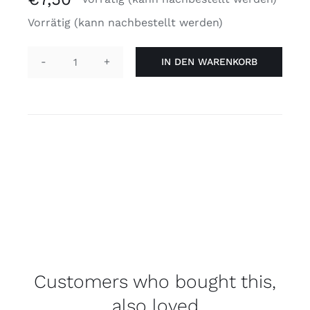
Vorrätig (kann nachbestellt werden)
IN DEN WARENKORB
Flagge
'Geschlechterflüssigkeit'
90
x
150
cm
Menge
Customers who bought this,
also loved