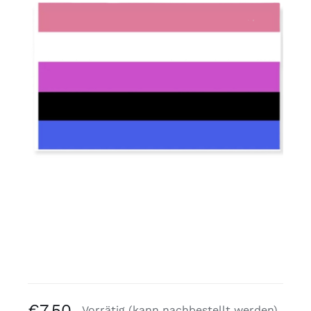
Kostenlose Binder
Review Levi
€
7,50
Vorrätig (kann nachbestellt werden)